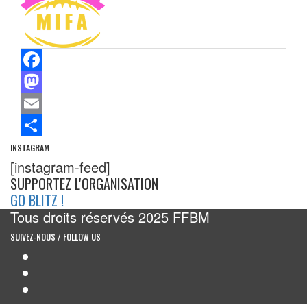
Facebook
Mastodon
Email
Share
INSTAGRAM
[instagram-feed]
SUPPORTEZ
L'ORGANISATION
GO BLITZ !
Tous droits réservés 2025 FFBM
SUIVEZ-NOUS / FOLLOW US