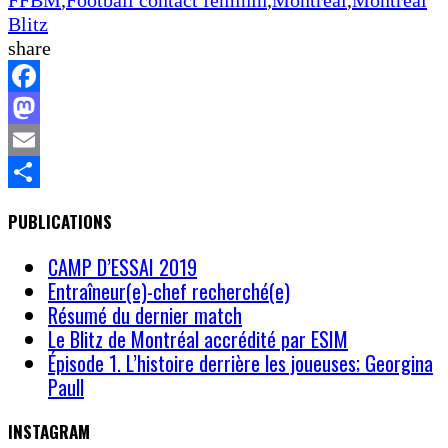
FFBM
,
Football contact féminin
,
Montreal
,
Montreal
Share
Blitz
share
Facebook
Mastodon
Email
Share
PUBLICATIONS
CAMP D’ESSAI 2019
Entraîneur(e)-chef recherché(e)
Résumé du dernier match
Le Blitz de Montréal accrédité par ESIM
Épisode 1. L’histoire derrière les joueuses; Georgina
Paull
INSTAGRAM