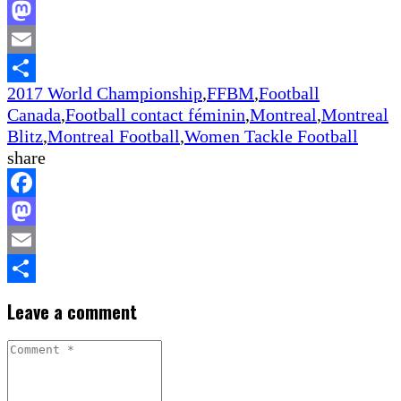
Facebook
Mastodon
Email
2017 World Championship
,
FFBM
,
Football
Share
Canada
,
Football contact féminin
,
Montreal
,
Montreal
Blitz
,
Montreal Football
,
Women Tackle Football
share
Facebook
Mastodon
Email
Share
Leave a comment